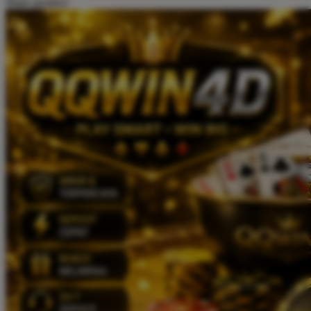
Share product:
TY Toys
U
V
Veja
Vitaflow
Vtech
W
Waterland
Wellness
X