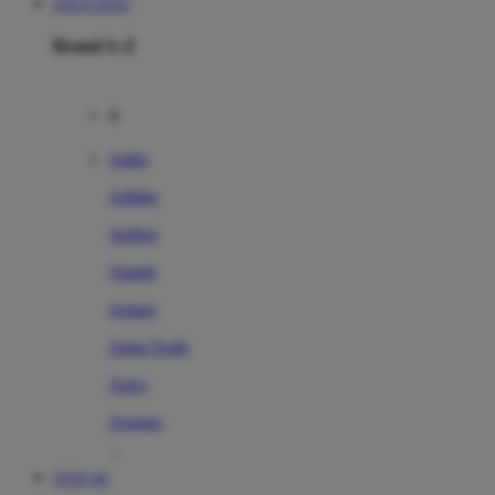
SITUS TOTO
Brand A-Z
A
Addo
Adidas
Airfree
Alamii
Amara
Aqua Scale
Asics
Aveeno
Awan
TOTO 4D