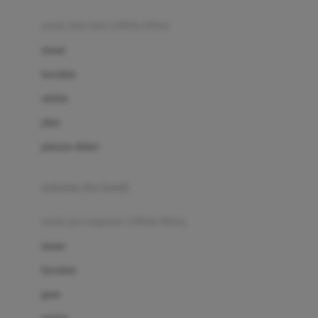
Bumkins
anak laki-laki (18bln-8thn)
C
atasan
Cetaphil
bawahan
Chicco
setelan
Childlife
jaket
Clevamama
pakaian dalam
Cocolatte
Cottonseeds
pakaian ibu hamil
Cozy N Safe
anak perempuan (18bln-8thn)
Crane
atasan
Cybex
bawahan
D
gaun
Dae Organics