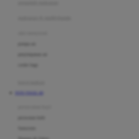
pengolah makanan
Joolz
Jujube
makanan & multivitamin
K
alat menyusui
Kiddycuts
pompa asi
Kumon
penyimpanan asi
L
cooler bags
Leapfrog
kursi makan
Leclerc
TOTO TOGEL 4D
Lee Vierra
Lillebaby
perawatan bayi
Little Bird Told Me
perawatan kulit
Little Miss Janis
Sunscreen
London Taxi
Shampo & Sabun