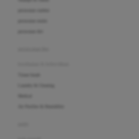
Love To Dream
perawatan rambut
perawatan mulut
M
perawatan diri
Magformers
Mama's Choice
perawatan ibu
Mamas&Papas
kesehatan & kebersihan
Mamaway
Tissue basah
Maxi Cosi
Laundry & Cleaning
Megabloks
Medical
Micro
Air Purifier & Humidifier
MiDeer
Mimi & Lula
potty
Mini Monkey
Moby