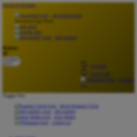
lewati ke Konten
download apps
download app from:
gift registry
Bahasa
ID
LOGIN
DAFTAR
Contact
Us
Toggle Nav
about Kanmo Circle
gift registry
store finder
contact us