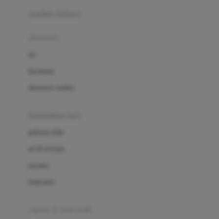
Azetabio
produk terbaru
B
aksesoris
Baabaasheepz
tas
Babiators
kacamata
Baby Dove
aksesoris rambut
Baby Jogger
Baby Rovega
kebutuhan bayi
Babybee
pakaian tidur
Banana Boat
set & terusan
Banz
piyama
Barbie
bodysuits
Beaba
Beauty Barn
sepatu & kaus kaki