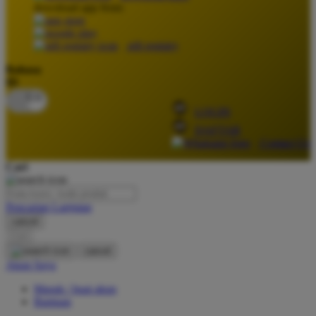
download app from:
Oh Ma Grain
Okiedog
gift registry
P
Bahasa
ID
Peachy
LOGIN
Phil & Ted's
DAFTAR
Philips Avent
Contact Us
Pigeon
Cari
Playgro
Pencarian Lanjutan
Poled Global
cancel
Cari
Ponycycle
cancel
Puma
Akun Saya
Pureats
Masuk / buat akun
Bantuan
Q